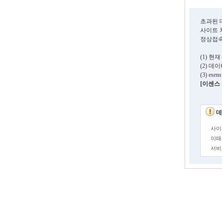
초과된 
사이트 
정상접속
(1) 
(2) 
(3) e
[이센스 고
데
사이
이때
서비