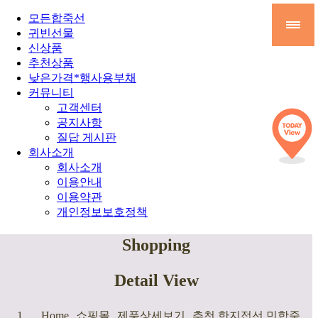
모든합죽선
귀빈선물
신상품
추천상품
낮은가격*행사용부채
커뮤니티
고객센터
공지사항
질답 게시판
회사소개
회사소개
이용안내
이용약관
개인정보보호정책
Shopping
Detail View
Home
쇼핑몰
제품상세보기
추천 한지접선 민합죽